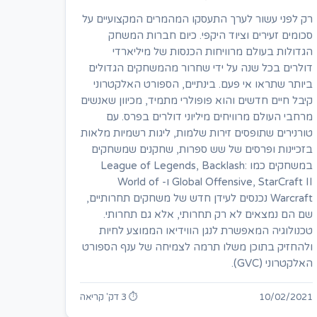
רק לפני עשור לערך התעסקו המהמרים המקצועיים על
סכומים זעירים וציוד היקפי. כיום חברות המשחק
הגדולות בעולם מרוויחות הכנסות של מיליארדי
דולרים בכל שנה על ידי שחרור מהמשחקים הגדולים
ביותר שתראו אי פעם. בינתיים, הספורט האלקטרוני
קיבל חיים חדשים והוא פופולרי מתמיד, מכיוון שאנשים
מרחבי העולם מרוויחים מיליוני דולרים בפרס. עם
טורנירים שתופסים זירות שלמות, ליגות רשמיות מלאות
בזכיינות ופרסים של שש ספרות, שחקנים שמשחקים
במשחקים כמו League of Legends, Backlash:
Global Offensive, StarCraft II ו- World of
Warcraft נכנסים לעידן חדש של משחקים תחרותיים,
שם הם נמצאים לא רק תחרותי, אלא גם תחרותי.
טכנולוגיה המאפשרת לנגן הווידיאו הממוצע לחיות
ולהחזיק בתוכן משלו תרמה לצמיחה של ענף הספורט
האלקטרוני (GVC).
10/02/2021
⏱ 3 דק' קריאה