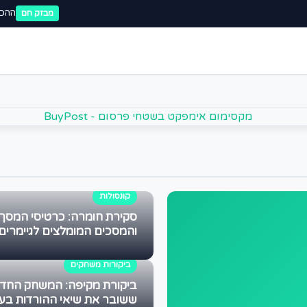
ההכר
מבזק חם
קונסולות
סקירת חומרה: כרטיסי המסך
והמסכים המומלצים לגיימרים
ביקורות משחקים
ביקורת מקיפה: המשחק החד
ששובר את שיאי ההורדות בע