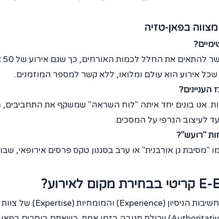
מצווה בפאן-טזיה
ימיים?
 שכל אירוע הוא עולם ומלואו, ללא קשר למספר המוזמנים.
העניינים?
שיות. אנו בונים יחד איתה "לוח השראה" שמשקף את התחביבים
עד לעיצוב הגרפי על המסכים.
ות "רועש"?
 כמו "מסיבת גן אורבנית" או ערב בסגנון טקס פרסים אירופאי, שב
כמומחים בתחום האירועים, אנ
לוגיסטית מורכבת שדורשת סמכותיות (Authoritativeness) ויכולת תגובה בזמן 