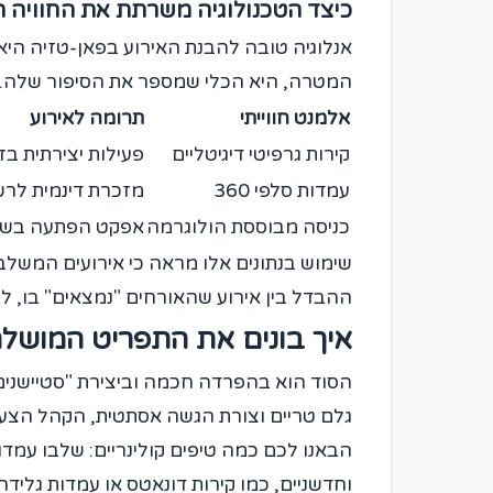
כיצד הטכנולוגיה משרתת את החוויה ה
אנלוגיה טובה להבנת האירוע בפאן-טזיה היא
המטרה, היא הכלי שמספר את הסיפור שלה. ב
אלמנט חווייתי
תרומה לאירוע
קירות גרפיטי דיגיטליים
פעילות יצירתית בז
עמדות סלפי 360
מזכרת דינמית לר
כניסה מבוססת הולוגרמה
אפקט הפתעה בשיא
ההבדל בין אירוע שהאורחים "נמצאים" בו, לב
איך בונים את התפריט המושלם
הסוד הוא בהפרדה חכמה וביצירת "סטיישנים
גלם טריים וצורת הגשה אסתטית, הקהל הצעי
הבאנו לכם כמה טיפים קולינריים: שלבו עמדות 
וחדשניים, כמו קירות דונאטס או עמדות גליד