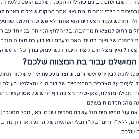
רגע הזה שבו אתם מבינים שהילדה הקטנה שלכם הופכת לנערה,
רות הבלתי נגמרות ומחיפוש אחר המקום שיצליח באמת לר
קולי" ומרגש עבור הצעירים הוא אתגר לא פשוט. החלטנו שהגי
ם רחוק למציאות מרהיבה, בלי הלחץ המיותר. במיוחד עבורכ
ת לחגיגה של פעם בחיים. האם ידעתם שאירוע בת מצווה מודר
צעיר? ואיך מצליחים ליצור חיבור רגשי עמוק בתוך כל הרעש הד
 המושלם עבור בת המצווה שלכם?
נולוגית לבין יחס אישי וחם, שיוצר מעטפת אירוע שלמה תחת ק
פרד מבילוי מוצלח, פאן-טזיה מציבה רף חדש של אטרקציות: ה
רנה מהמתקדמות בעולם.
את עול התיאומים מול עשרה ספקים שונים. כאן, הכל מסונכרן
זורם, ללא "חורים" בלו"ז ובלי הפתעות של הרגע האחרון. מד
ה שלכם.