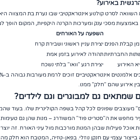
רגשית באירוע?
 השוואה לסרט קולנוע אינטראקטיבי שבו נערת בת המצווה היא 
אמצעות מסכי ענק ומערכות הקרנה היקפיות, המקום הופך למי
השפעה על האורחים
מן קבלת הפנים
יצירת עניין ראשוני ושבירת קרח
שתות החברתיות
תהודה לאירוע בזמן אמת
 האירוע
יצירת רגע "וואו" בלתי נשכח
ין אירוע שהם "חלק" ממנו.
 שמתאים גם למבוגרים וגם לילדים?
" מעוצבים שפונים לכל קהל בשפה הקולינרית שלו. בעוד שהמב
ר מחפש את ה"סטריט פוד" המשודרג – מנות שהן גם טעימות 
אוכל פעילות שבהן המנות מורכבות מול עיני האורח. זה יוצר עניי
ה בייצור עצמי עם חנקן נוזלי. בפאן-טזיה, המטבח הוא חלק מ