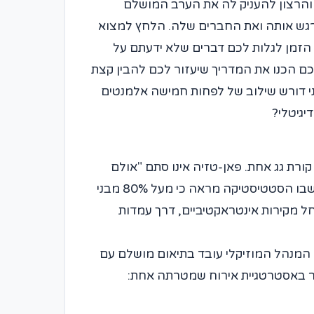
 והרצון להעניק לה את הערב המושלם
גש אותה ואת החברים שלה. הלחץ למצוא
ע הזמן לגלות לכם דברים שלא ידעתם על
ם הכנו את המדריך שיעזור לכם להבין קצת
ני דורש שילוב של לפחות חמישה אלמנטים
יגיטלי?
ורת גג אחת. פאן-טזיה אינו סתם "אולם
אירועים", אלא מרכז חווייתי שתוכנן מהיסוד כדי לענות על הצרכים הספציפיים של דור ה-Z והאלפא. בעולם שבו הסטטיסטיקה מראה כי מעל 80% מבני
חל מקירות אינטראקטיביים, דרך עמדות
. המנהל המוזיקלי עובד בתיאום מושלם עם
ובר באסטרטגיית אירוח שמטרתה אחת: