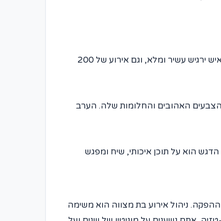
בהחלט. המבנה המודולרי של המתחם מאפשר להתאים את החלל לכמות האורחים, כך שגם אירוע של 50 איש ירגיש עשיר ומלא, וגם אירוע של 200
, הצבעים האהובים והחלומות שלה. הערב
ו הדגש הוא על תוכן איכותי, שיח ומפגש
ו מדגישים את חשיבות הניסיון (Experience) והמומחיות (Expertise) של צוות ההפקה. ניהול אירוע בת מצווה הוא משימה
אמת. כשאתם בוחרים בפאן-טזיה, אתם נשענים על מוניטין של שנים ועל