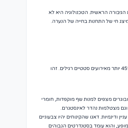
הגיבורה הראשית. הטכנולוגיה היא לא
צג חי של התחנות בחייה של הנערה.
שימוש בנתונים אלו מראה כי אירועים המשלבים אלמנטים אינטראקטיביים זוכים לרמת מעורבות גבוהה ב-45% יותר מאירועים סטטיים רגילים. זהו
וגרים מצפים למנות שף מוקפדות, חומרי
וגם מצטלמות נהדר לאינסטגרם.
ן ודינמיות. דאגו שהקינוחים יהיו צבעוניים
המופע, והוא עומד בסטנדרטים הגבוהים