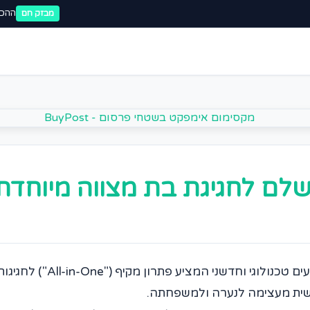
ההכר
מבזק חם
לם לחגיגת בת מצווה מיוחדת
וחדשני המציע פתרון מקיף ("All-in-One") לחגיגות
רגשית מעצימה לנערה ולמשפחתה.