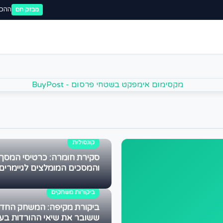
ההכר
מבזק חם
קונסולות
סקירת חומרה: כרטיסי המסך
והמסכים המומלצים לגיימרים
ביקורות משחקים
ביקורת מקיפה: המשחק החד
ששובר את שיאי ההורדות בע