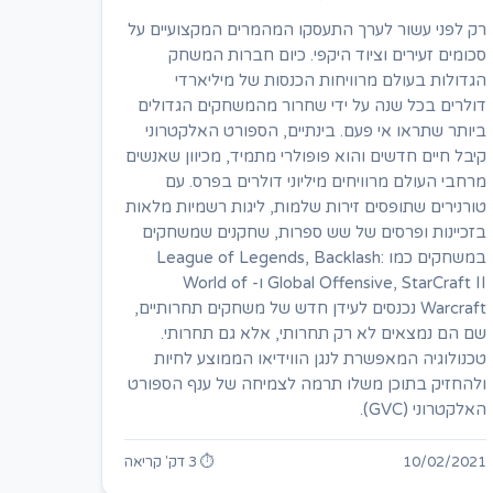
רק לפני עשור לערך התעסקו המהמרים המקצועיים על
סכומים זעירים וציוד היקפי. כיום חברות המשחק
הגדולות בעולם מרוויחות הכנסות של מיליארדי
דולרים בכל שנה על ידי שחרור מהמשחקים הגדולים
ביותר שתראו אי פעם. בינתיים, הספורט האלקטרוני
קיבל חיים חדשים והוא פופולרי מתמיד, מכיוון שאנשים
מרחבי העולם מרוויחים מיליוני דולרים בפרס. עם
טורנירים שתופסים זירות שלמות, ליגות רשמיות מלאות
בזכיינות ופרסים של שש ספרות, שחקנים שמשחקים
במשחקים כמו League of Legends, Backlash:
Global Offensive, StarCraft II ו- World of
Warcraft נכנסים לעידן חדש של משחקים תחרותיים,
שם הם נמצאים לא רק תחרותי, אלא גם תחרותי.
טכנולוגיה המאפשרת לנגן הווידיאו הממוצע לחיות
ולהחזיק בתוכן משלו תרמה לצמיחה של ענף הספורט
האלקטרוני (GVC).
10/02/2021
⏱ 3 דק' קריאה