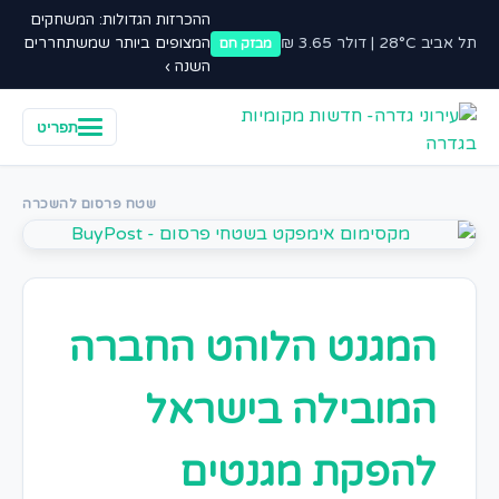
ההכרזות הגדולות: המשחקים
תל אביב 28°C | דולר 3.65 ₪
המצופים ביותר שמשתחררים
מבזק חם
השנה ›
תפריט
שטח פרסום להשכרה
המגנט הלוהט החברה
המובילה בישראל
להפקת מגנטים