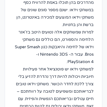
מהדרכים בהן תוכלו באמת להרוויח כסף
במשחקי וידאו. ישנם מספר סוגים שונים של
משחקי וידאו המוצעים למכירה באינטרנט, הן
ברשת והן בחנויות.
למרות שמשחקים אלה נטועים היטב בז'אנר
הלחימה והספורט, הם כוללים גם משחקי
וידאו של לחימה והיאבקות כגון Super Smash
Bros. עבור ה- Nintendo 3DS ו-
PlayStation 4.
למשחקי וידאו יש פוטנציאל אחר פעילויות
חיוביות ויכולות להיות דרך נהדרת להזיע בלי
צורך ללכת לחדר הכושר. משחקי וידאו טובים
לבריאותכם ומשפיעים לטובה על רווחתכם –
חיים עגולים ובריאותכם הנפשית והפיזית. עם
זאת, משחקי וידאו יכולים גם להיות הרסניים